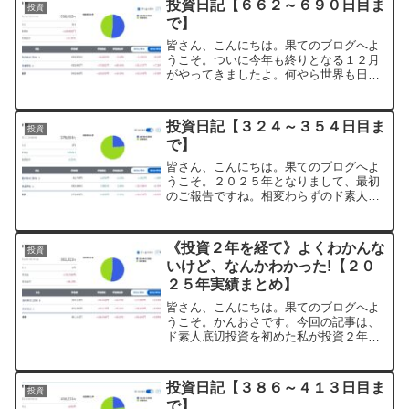
投資日記【６６２～６９０日目ま
投資
も、トランプさんの破天荒...
で】
皆さん、こんにちは。果てのブログへよ
うこそ。ついに今年も終りとなる１２月
がやってきましたよ。何やら世界も日本
もゴタゴタしている感じですが、株式市
場は思ったほど荒れてない？さぁ、今年
の締めくくり報告ですがやっていきまし
投資日記【３２４～３５４日目ま
投資
ょう。投資日記【６６２～...
で】
皆さん、こんにちは。果てのブログへよ
うこそ。２０２５年となりまして、最初
のご報告ですね。相変わらずのド素人運
用ですが、今年も宜しくお願い致しま
す。お暇な方は、良かったらお楽しみ下
さいね。投資日記【３２４～３５４日目
《投資２年を経て》よくわかんな
投資
まで】２０２５年初めての報...
いけど、なんかわかった!【２０
２５年実績まとめ】
皆さん、こんにちは。果てのブログへよ
うこそ。かんおさです。今回の記事は、
ド素人底辺投資を初めた私が投資２年を
経て、その結果と感じたことを、まとめ
ておきたいと思います。前回の２０２４
年版の続きとなりますので、楽しんで下
投資日記【３８６～４１３日目ま
投資
さいね。【注意】本記事に...
で】