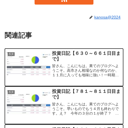
kanosa@2024
関連記事
投資日記【６３０～６６１日目ま
投資
で】
皆さん、こんにちは。果てのブログへよ
うこそ。高市さん相場なのか何なのか、
１１月に入っても地味に強い！一時期は
一部の半導体関連銘柄だけが上がってい
たのですが、ジワジワと他の銘柄も上が
り始めてます。とか思ってたら、なんだ
投資日記【７８１～８１１日目ま
投資
か大変なことに？そんな感...
で】
皆さん、こんにちは。果てのブログへよ
うこそ。早いものでもう４月も終わりで
す。え？ 今年の３分の１が終了？ は
はは、そんな馬鹿な。イラン情勢で株価
が乱高下していましたが、最近、感度が
鈍くなってきた？やっと投資家の皆さん