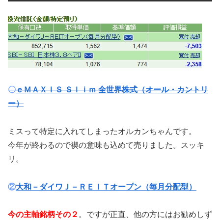
〇
ｅＭＡＸＩＳ Ｓｌｉｍ 全世界株式（オール・カントリ
ー）
ミスって特定に入れてしまったオルカンちゃんです。
今年が終わるので禊の意味も込めて売りました。スッキ
リ。
②
大和－ダイワＪ－ＲＥＩＴオープン（毎月分配型）
今の主軸銘柄その２
。ですが正直、他の方にはお勧めしず