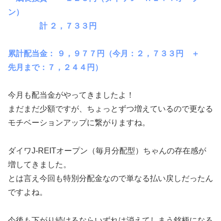
ン
）
計
 ２，７３３
円
累計配当金：
９，９７７
円（今月：
２，７３３
円
＋
先月まで：
７，２４４
円）
今月も配当金がやってきましたよ！
まだまだ少額ですが、ちょっとずつ増えているので更なる
モチベーションアップに繋がりますね。
ダイワJ-REITオープン（毎月分配型）ちゃんの存在感が
増してきました。
とは言え今回も特別分配金なので単なる払い戻しだったん
ですよね。
今後も下がり続けるならいずれは消えてしまう銘柄になる