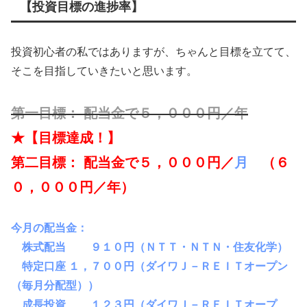
【投資目標の進捗率】
投資初心者の私ではありますが、ちゃんと目標を立てて、
そこを目指していきたいと思います。
第一目標： 配当金で５，０００円／年
★【目標達成！】
第二目標： 配当金で５，０００円／
月
（６
０，０００円／年）
今月の配当金：
株式配当
 　　９１０円（ＮＴＴ・ＮＴＮ・住友化学）
特定口座
 １，７００
円（ダイワＪ－ＲＥＩＴオープン
（毎月分配型））
成長投資
１２３
円
（
ダイワＪ－ＲＥＩＴオープ