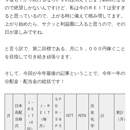
ので絶望しかないんですけど、私は今のＲＥＩＴは安すぎ
ると思っているので、上がる時に備えて積み増してます。
上がり始めたら、サクッと利益圏に入ると思うので、その
日が楽しみですね。
と言う訳で、第二目標である、月に５，０００円稼ぐこと
を目指して引き続き頑張ります。
そして、今回が今年最後の記事ということで、今年一年の
分配金・配当金の総括です！
ＳＰ
Ｊ－
日本
Ｊ－Ｒ
Ｄ
住
ＲＥ
高配
ＥＩＴ
Ｒ・
友
累計
月
ＩＴ
NTT
NTN
計
当株
（毎
Ｓ＆
化
（月）
（4
式
月）
Ｐ５
学
回）