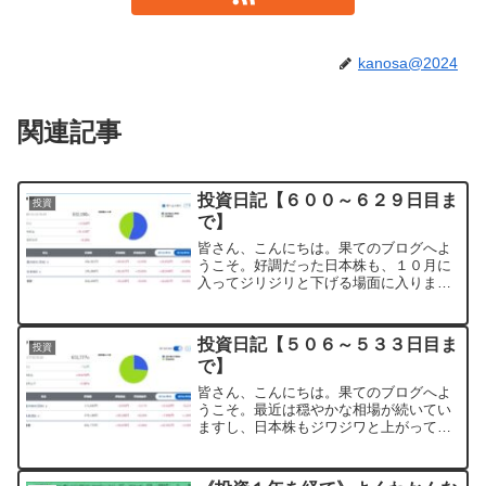
kanosa@2024
関連記事
投資日記【６００～６２９日目ま
投資
で】
皆さん、こんにちは。果てのブログへよ
うこそ。好調だった日本株も、１０月に
入ってジリジリと下げる場面に入りまし
たね。遂に買場が来ているのでしょう
か！？と、糠喜びしていたら高市さん相
場が起こってバクアゲ状態に！？これ
投資日記【５０６～５３３日目ま
投資
は、遂に日本の春が来たか！？...
で】
皆さん、こんにちは。果てのブログへよ
うこそ。最近は穏やかな相場が続いてい
ますし、日本株もジワジワと上がってい
る感じがあります。私もボヘーっと相場
を眺めつつ、次はどうしようかなぁと悩
みつつ楽しんでます。魔の７月（勝手に