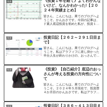
《投資１年を経て》よくわかんな
投資
命名）には、備えておいた...
いけど、なんかわかった!【２０
２４年実績まとめ】
皆さん、こんにちは。果てのブログへよ
うこそ。かんおさです。今回の記事は、
ド素人底辺投資を初めた私が、投資１年
を経て、結果と感じたことを、まとめて
おきたいと思います。決して「よくわか
んないけどなんかわかった!」って言いた
投資日記【２６２～２９１日目ま
投資
かったからだけではあり...
で】
皆さん、こんにちは。果てのブログへよ
うこそ。私はアラフィフに差し掛かった
半分人生が終わりかけの、おっさんであ
ります。そんな私は低収入な貧乏に加
え、投資ド素人のペーペーな訳ですが、
それを武器にしつつ、ざっくばらんに記
《投資》【自己紹介】底辺のおっ
投資
事を書いていきたいと思いま...
さんが考える投資の方向性につい
て
皆さん、こんにちは。果てのブログへよ
うこそ。２０２４年５月現在で、投資歴
４か月目のかんおさです。私はアラフィ
フに差し掛かった半分人生が終わりかけ
の、おっさんであります。そんな私は低
収入に加え、投資ド素人のペーペーな訳
投資日記【３８６～４１３日目ま
投資